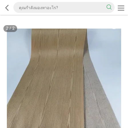
2
/
2