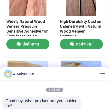
ทัวร์โรงงาน
Widely Natural Wood
High Durability Custom
Veneer Pressure
Cabinetry with Natural
ควบคุมคุณภาพ
Sensitive Adhesive for
Wood Veneer
Easy Installation
Nontoxic
ส่งคำถาม
ส่งคำถาม
ติดต่อเรา
ขอใบเสนอราคา
woodveneer
วีเนียร์ไม้ธรรมชาติ
9:43 AM
ไม้วีเนียร์ย้อมสี
Good day, what product are you looking 
for?
ไม้วีเนียร์ปูพื้น
Moisture Resistant
Widely Sturdy Genuine