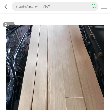
2
/
4